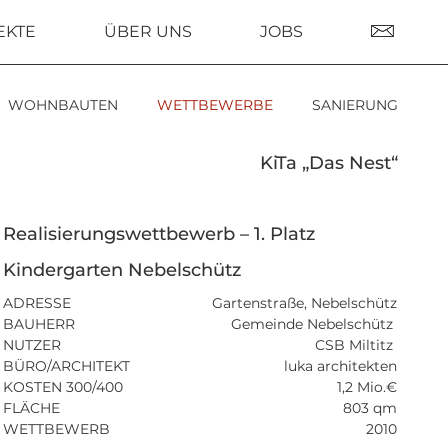
EKTE
ÜBER UNS
JOBS
WOHNBAUTEN
WETTBEWERBE
SANIERUNG
KiTa „Das Nest“
Realisierungswettbewerb – 1. Platz
Kindergarten Nebelschütz
ADRESSE
Gartenstraße, Nebelschütz
BAUHERR
Gemeinde Nebelschütz
NUTZER
CSB Miltitz
BÜRO/ARCHITEKT
luka architekten
KOSTEN 300/400
1,2 Mio.€
FLÄCHE
803 qm
WETTBEWERB
2010