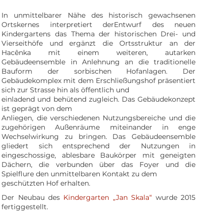
In unmittelbarer Nähe des historisch gewachsenen
Ortskernes interpretiert derEntwurf des neuen
Kindergartens das Thema der historischen Drei- und
Vierseithöfe und ergänzt die Ortsstruktur an der
Hacênka mit einem weiteren, autarken
Gebäudeensemble in Anlehnung an die traditionelle
Bauform der sorbischen Hofanlagen. Der
Gebäudekomplex mit dem Erschließungshof präsentiert
sich zur Strasse hin als öffentlich und
einladend und behütend zugleich. Das Gebäudekonzept
ist geprägt von dem
Anliegen, die verschiedenen Nutzungsbereiche und die
zugehörigen Außenräume miteinander in enge
Wechselwirkung zu bringen. Das Gebäudeensemble
gliedert sich entsprechend der Nutzungen in
eingeschossige, ablesbare Baukörper mit geneigten
Dächern, die verbunden über das Foyer und die
Spielflure den unmittelbaren Kontakt zu dem
geschützten Hof erhalten.
Der Neubau des
Kindergarten „Jan Skala“
wurde 2015
fertiggestellt.