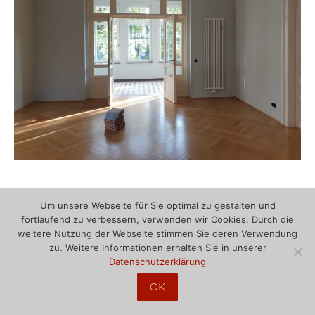
Büroumzug
Um unsere Webseite für Sie optimal zu gestalten und
fortlaufend zu verbessern, verwenden wir Cookies. Durch die
Leipzig / November 2022
weitere Nutzung der Webseite stimmen Sie deren Verwendung
zu. Weitere Informationen erhalten Sie in unserer
Datenschutzerklärung
Am 11.11.2022 ist unser Büro umgezogen.
Sie finden uns jetzt in der:
OK
Käthe-Kollwitz-Str.107